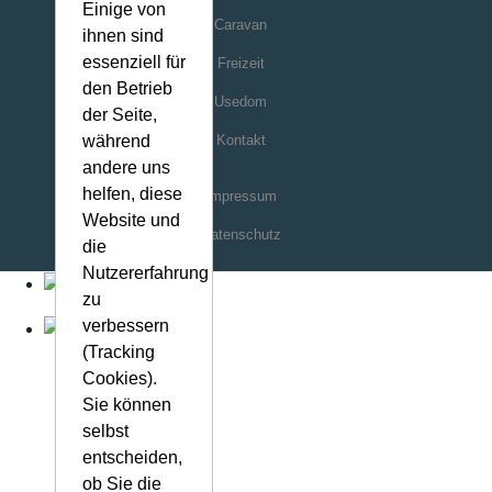
Einige von
Caravan
ihnen sind
essenziell für
Freizeit
den Betrieb
Usedom
der Seite,
Kontakt
während
andere uns
helfen, diese
Impressum
Website und
Datenschutz
die
Nutzererfahrung
zu
verbessern
(Tracking
Cookies).
Sie können
selbst
entscheiden,
ob Sie die