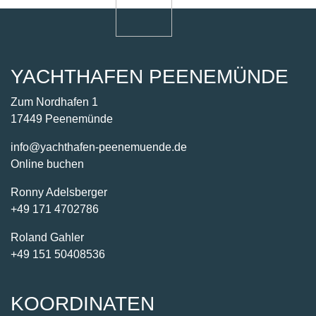
Zum Nordhafen 1
17449 Peenemünde
info@yachthafen-peenemuende.de
Online buchen
Ronny Adelsberger
+49 171 4702786
Roland Gahler
+49 151 50408536
KOORDINATEN
GPS:
54° 9′ 2,360683″ N
13° 45′ 22,1136138715″ E
Wassertiefe von 3 bis 4 m