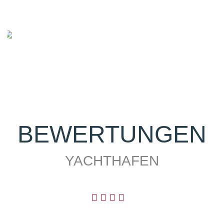
BEWERTUNGEN
YACHTHAFEN
Caravanstellplätze am Yachthafen
Zu einem Hafen gehören auch Wohnwagen und
Camping. Eine kleine aber feine Fläche könne wir
Previous
Next