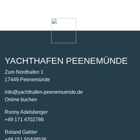
YACHTHAFEN PEENEMÜNDE
Zum Nordhafen 1
17449 Peenemünde
info@yachthafen-peenemuende.de
Online buchen
Ronny Adelsberger
+49 171 4702786
Roland Gahler
+49 151 50408536
KOORDINATEN
GPS:
54° 9′ 2,360683″ N