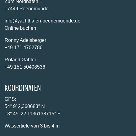
Zum Nordhafen 1
17449 Peenemünde
info@yachthafen-peenemuende.de
Online buchen
Ronny Adelsberger
+49 171 4702786
Roland Gahler
+49 151 50408536
KOORDINATEN
GPS:
54° 9′ 2,360683″ N
13° 45′ 22,1136138715″ E
Wassertiefe von 3 bis 4 m