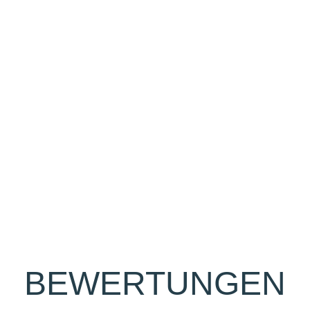
u Wasser oder an Land –
er Freizeitangebot freuen
 nehmen.
BEWERTUNGEN